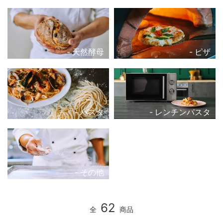
天然酵母
ピザ
パスタ
レンチンパスタ
その他
62
全
商品