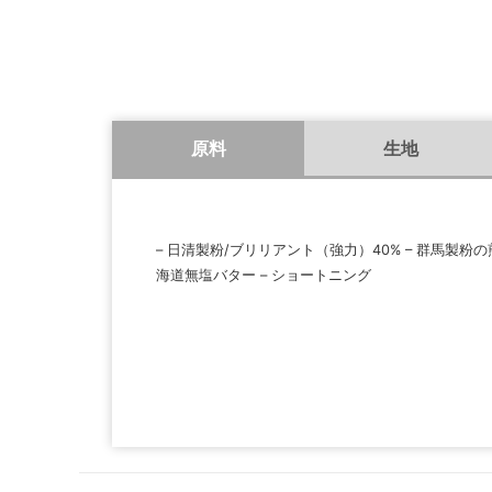
原料
生地
– 日清製粉/ブリリアント（強力）40% – 群馬製粉の煎り
海道無塩バター – ショートニング