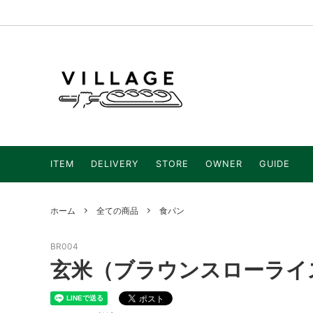
全ての商品
christmas
STORE
DELIVERY
OWNER
ITEM
DELIVERY
STORE
OWNER
GUIDE
ホーム
全ての商品
食パン
BR004
玄米（ブラウンスローライ