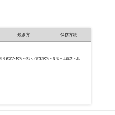
焼き方
保存方法
玄米粉10% – 炊いた玄米50% – 食塩 – 上白糖 – 北