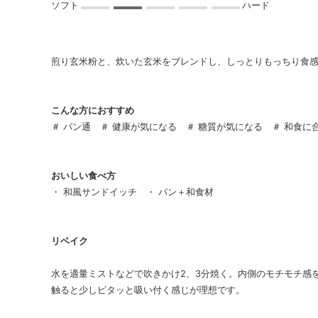
煎り玄米粉と、炊いた玄米をブレンドし、しっとりもっちり食
こんな方におすすめ
＃ パン通 ＃ 健康が気になる ＃ 糖質が気になる ＃ 和食に
おいしい食べ方
・ 和風サンドイッチ ・ パン＋和食材
リベイク
水を適量ミストなどで吹きかけ2、3分焼く。内側のモチモチ感
触ると少しピタッと吸い付く感じが理想です。