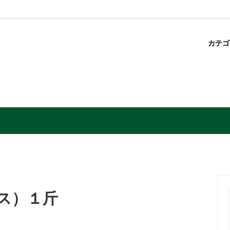
カテ
ス）１斤