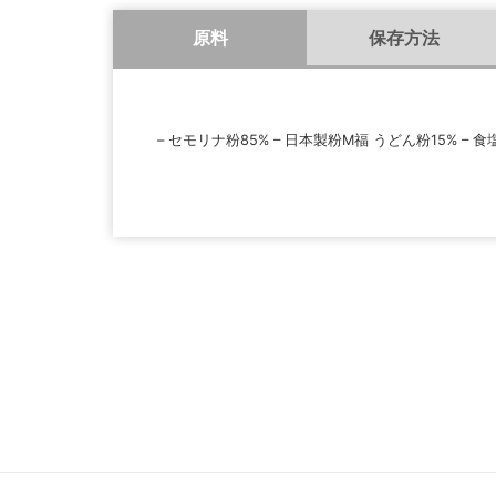
原料
保存方法
– セモリナ粉85% – 日本製粉M福 うどん粉15% – 