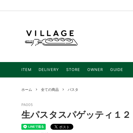
全ての商品
christmas
STORE
DELIVERY
OWNER
ITEM
DELIVERY
STORE
OWNER
GUIDE
ホーム
全ての商品
パスタ
PA005
生パスタスパゲッティ１２