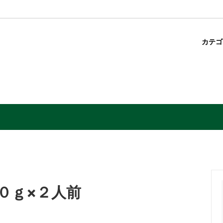
カテ
０ｇ×２人前